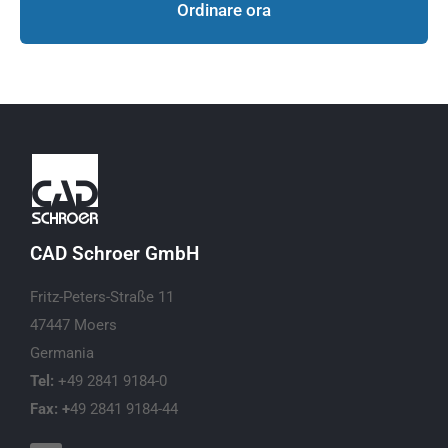
Ordinare ora
CAD Schroer GmbH
Fritz-Peters-Straße 11
47447 Moers
Germania
Tel:
+49 2841 9184-0
Fax: +
49 2841 9184-44