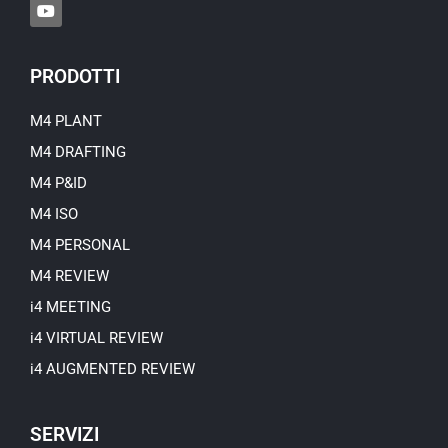
Y
o
u
t
u
PRODOTTI
b
e
M4 PLANT
M4 DRAFTING
M4 P&ID
M4 ISO
M4 PERSONAL
M4 REVIEW
i4 MEETING
i4 VIRTUAL REVIEW
i4 AUGMENTED REVIEW
SERVIZI