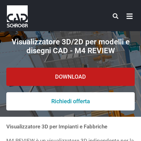
Vai
al
contenuto
Visualizzatore 3D/2D per modelli e
disegni CAD - M4 REVIEW
DOWNLOAD
Richiedi offerta
Visualizzatore 3D per Impianti e Fabbriche
M4 REVIEW è un visualizzatore 3D indipendente per la