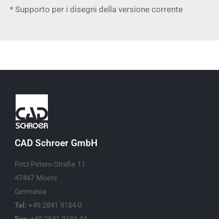
* Supporto per i disegni della versione corrente
CAD Schroer GmbH
Fritz-Peters-Straße 11
47447 Moers
Germania
Tel:
+49 2841 9184-0
Fax: +
49 2841 9184-44