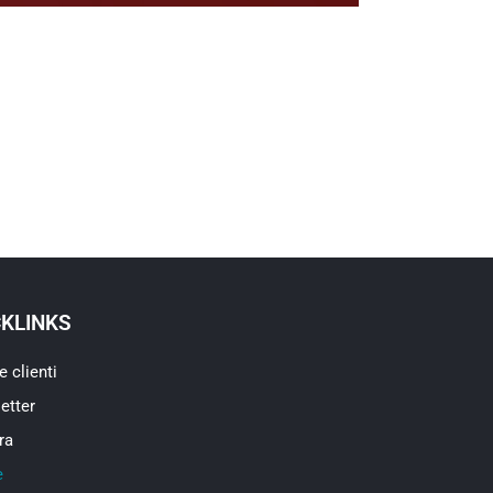
CKLINKS
e clienti
etter
ra
e