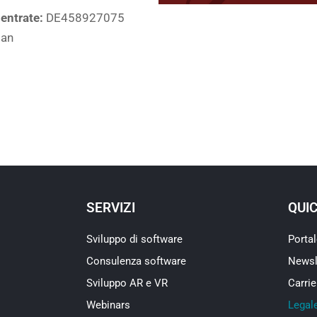
entrate:
DE458927075
ian
SERVIZI
QUI
Sviluppo di software
Portal
Consulenza software
Newsl
Sviluppo AR e VR
Carrie
Webinars
Legal