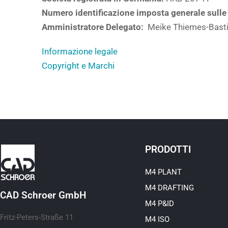
Numero identificazione imposta generale sulle 
Amministratore Delegato:
Meike Thiemes-Bast
Informazione legale
Copyright e Marchi
PRODOTTI
M4 PLANT
M4 DRAFTING
CAD Schroer GmbH
M4 P&ID
Fritz-Peters-Straße 11
M4 ISO