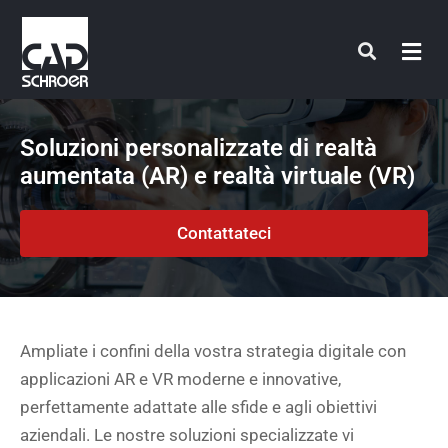
Vai
al
contenuto
Soluzioni personalizzate di realtà
aumentata (AR) e realtà virtuale (VR)
Contattateci
Ampliate i confini della vostra strategia digitale con
applicazioni AR e VR moderne e innovative,
perfettamente adattate alle sfide e agli obiettivi
aziendali. Le nostre soluzioni specializzate vi