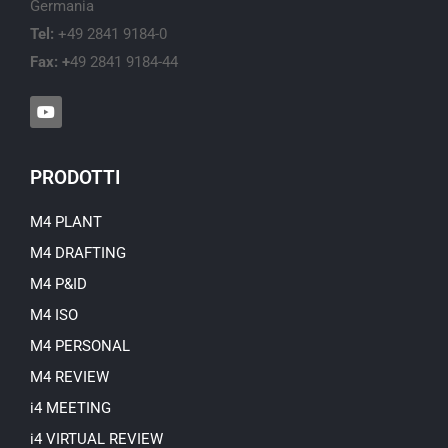
Germania
Tel:
+49 2841 9184-0
Fax: +
49 2841 9184-44
Y
o
u
t
u
PRODOTTI
b
e
M4 PLANT
M4 DRAFTING
M4 P&ID
M4 ISO
M4 PERSONAL
M4 REVIEW
i4 MEETING
i4 VIRTUAL REVIEW