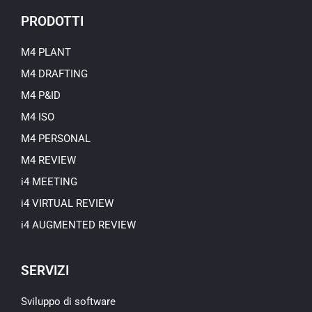
t
u
PRODOTTI
b
e
M4 PLANT
M4 DRAFTING
M4 P&ID
M4 ISO
M4 PERSONAL
M4 REVIEW
i4 MEETING
i4 VIRTUAL REVIEW
i4 AUGMENTED REVIEW
SERVIZI
Sviluppo di software