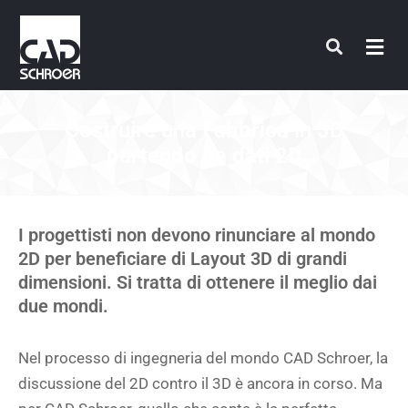
Vai
al
contenuto
Costruire una Fabbrica in 3D
partendo da dati 2D
I progettisti non devono rinunciare al mondo
2D per beneficiare di Layout 3D di grandi
dimensioni. Si tratta di ottenere il meglio dai
due mondi.
Nel processo di ingegneria del mondo CAD Schroer, la
discussione del 2D contro il 3D è ancora in corso. Ma