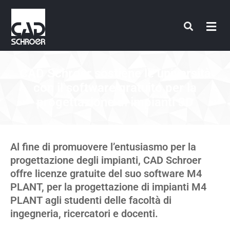
Vai
al
contenuto
CAD Schroer sostiene le università
con il software gratuito per la
progettazione di impianti 3D
Al fine di promuovere l’entusiasmo per la
progettazione degli impianti, CAD Schroer
offre licenze gratuite del suo software M4
PLANT, per la progettazione di impianti M4
PLANT agli studenti delle facoltà di
ingegneria, ricercatori e docenti.