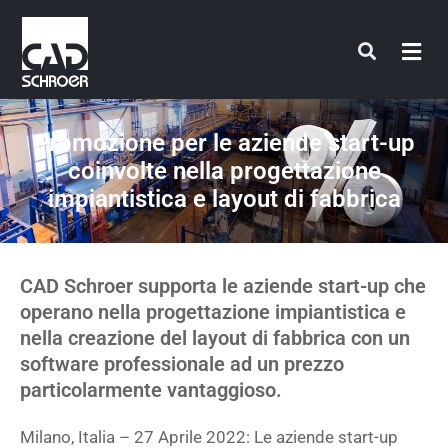
Vai
al
contenuto
Promozione per le aziende start-up
coinvolte nella progettazione
impiantistica e layout di fabbrica
CAD Schroer supporta le aziende start-up che
operano nella progettazione impiantistica e
nella creazione del layout di fabbrica con un
software professionale ad un prezzo
particolarmente vantaggioso.
Milano, Italia – 27 Aprile 2022: Le aziende start-up