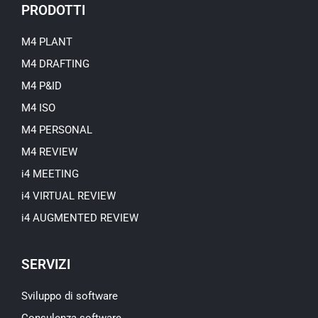
u
PRODOTTI
b
e
M4 PLANT
M4 DRAFTING
M4 P&ID
M4 ISO
M4 PERSONAL
M4 REVIEW
i4 MEETING
i4 VIRTUAL REVIEW
i4 AUGMENTED REVIEW
SERVIZI
Sviluppo di software
Consulenza software