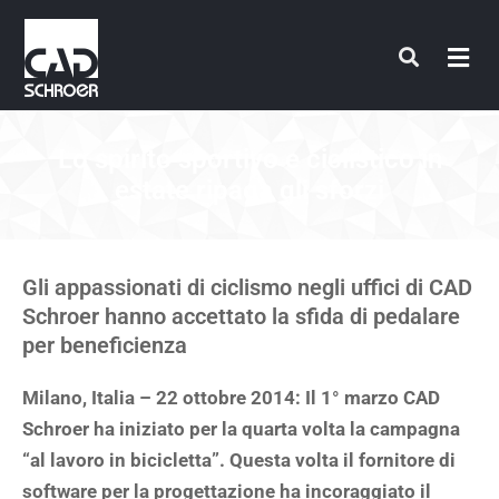
Vai
al
contenuto
Lo spirito sportivo e ciclistico in
estate ripaga gli sforzi
Gli appassionati di ciclismo negli uffici di CAD
Schroer hanno accettato la sfida di pedalare
per beneficienza
Milano, Italia – 22 ottobre 2014: Il 1° marzo CAD
Schroer ha iniziato per la quarta volta la campagna
“al lavoro in bicicletta”. Questa volta il fornitore di
software per la progettazione ha incoraggiato il