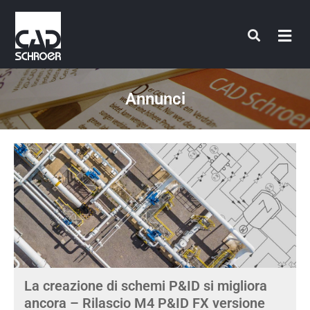
Vai
al
contenuto
Annunci
La creazione di schemi P&ID si migliora
ancora – Rilascio M4 P&ID FX versione