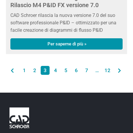
Rilascio M4 P&ID FX versione 7.0
CAD Schroer rilascia la nuova versione 7.0 del suo
software professionale P&ID – ottimizzato per una
facile creazione di diagrammi di flusso P&ID
Per saperne di più »
1
2
3
4
5
6
7
…
12