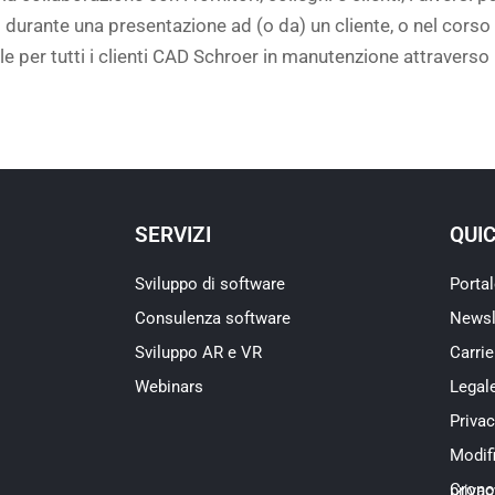
 durante una presentazione ad (o da) un cliente, o nel corso 
per tutti i clienti CAD Schroer in manutenzione attraverso il
SERVIZI
QUI
Sviluppo di software
Portal
Consulenza software
Newsl
Sviluppo AR e VR
Carrie
Webinars
Legal
Priva
Modifi
Cronologia delle impostazioni sulla p