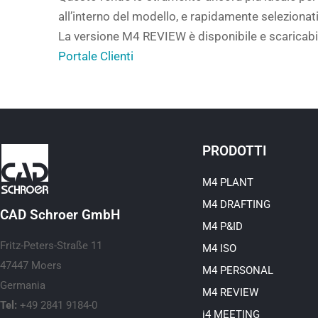
all’interno del modello, e rapidamente selezionati
La versione M4 REVIEW è disponibile e scaricabile 
Portale Clienti
PRODOTTI
M4 PLANT
M4 DRAFTING
CAD Schroer GmbH
M4 P&ID
Fritz-Peters-Straße 11
M4 ISO
47447 Moers
M4 PERSONAL
Germania
M4 REVIEW
Tel:
+49 2841 9184-0
i4 MEETING