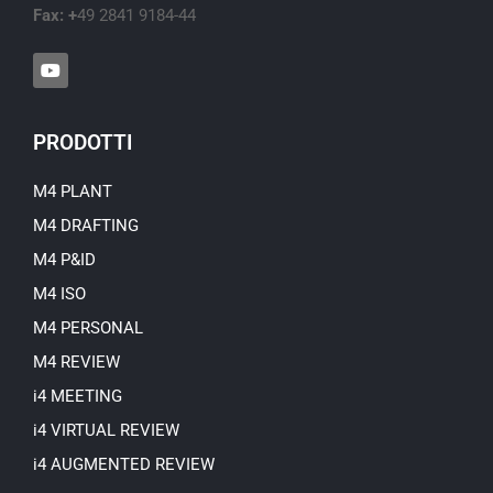
Fax: +
49 2841 9184-44
Y
o
u
t
u
PRODOTTI
b
e
M4 PLANT
M4 DRAFTING
M4 P&ID
M4 ISO
M4 PERSONAL
M4 REVIEW
i4 MEETING
i4 VIRTUAL REVIEW
i4 AUGMENTED REVIEW