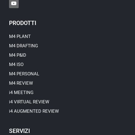
Y
o
u
t
u
PRODOTTI
b
e
M4 PLANT
M4 DRAFTING
M4 P&ID
M4 ISO
M4 PERSONAL
M4 REVIEW
i4 MEETING
i4 VIRTUAL REVIEW
i4 AUGMENTED REVIEW
SERVIZI