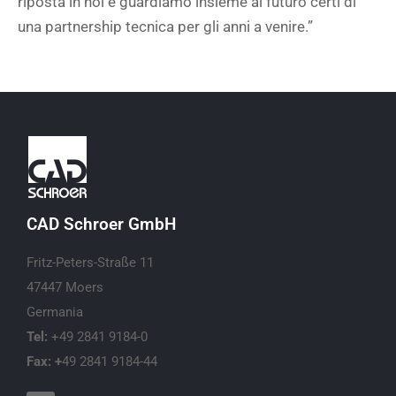
riposta in noi e guardiamo insieme al futuro certi di
una partnership tecnica per gli anni a venire.”
CAD Schroer GmbH
Fritz-Peters-Straße 11
47447 Moers
Germania
Tel:
+49 2841 9184-0
Fax: +
49 2841 9184-44