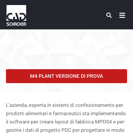
Vai
al
contenuto
Mariani ha scelto MPDS4 per
progettare linee di imballaggio in
2D/3D
M4 PLANT VERSIONE DI PROVA
L’azienda, esperta in sistemi di confezionamento per
prodotti alimentari e farmaceutici sta implementando
il software per creare layout di fabbrica MPDS4 e per
gestire i dati di progetto PDC per progettare in modo