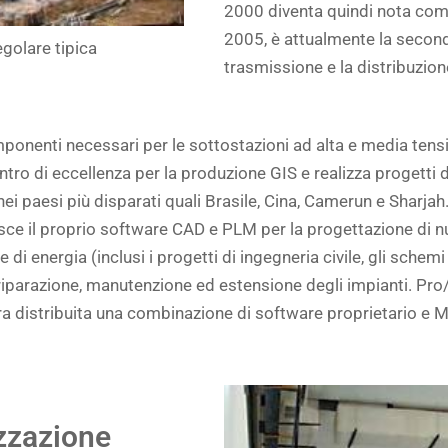
2000 diventa quindi nota co
2005, è attualmente la secon
golare tipica
trasmissione e la distribuzione
ponenti necessari per le sottostazioni ad alta e media tensio
 centro di eccellenza per la produzione GIS e realizza progetti
nei paesi più disparati quali Brasile, Cina, Camerun e Sharjah
isce il proprio software CAD e PLM per la progettazione di nu
 energia (inclusi i progetti di ingegneria civile, gli schemi el
 di riparazione, manutenzione ed estensione degli impianti. P
era distribuita una combinazione di software proprietario e 
zzazione