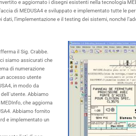
onvertito e aggiornato i disegni esistenti nella tecnologia M
rfaccia di MEDUSA4 e sviluppato e implementato tutte le pers
i dati, l’implementazione e il testing dei sistemi, nonché l’
fferma il Sig. Crabbe.
ci siamo assicurati che
stema di numerazione
o un accesso utente
DUSA4, in modo da
gi dell´utente. Abbiamo
o MEDInfo, che aggiorna
USA4. Abbiamo fornito
dard e implementato un