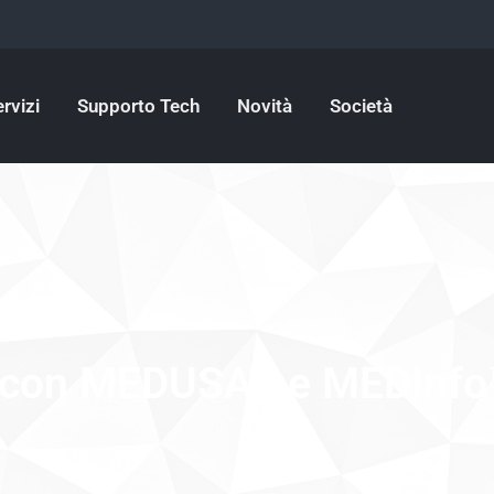
rvizi
Supporto Tech
Novità
Società
a con MEDUSA4 e MEDInfo