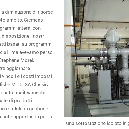
lla diminuzione di risorse
esto ambito, Siemens
ogrammi interni con
disposizione i nostri
getti basati su programmi
 Bacis1, ma avevamo perso
 Stéphane Morel,
tre aggiornare
 vincoli e i costi imposti
rafiche MEDUSA Classic
rimasto positivamente
ite di prodotti
rio modulo di gestione
ssante opportunità per la
Una sottostazione isolata in