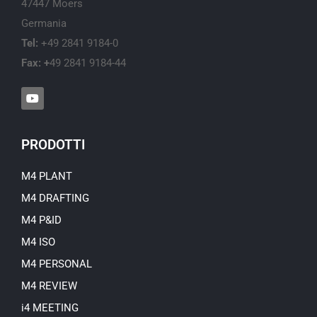
47447 Moers
Germania
Tel:
+49 2841 9184-0
Fax: +
49 2841 9184-44
Y
o
u
t
u
PRODOTTI
b
e
M4 PLANT
M4 DRAFTING
M4 P&ID
M4 ISO
M4 PERSONAL
M4 REVIEW
i4 MEETING